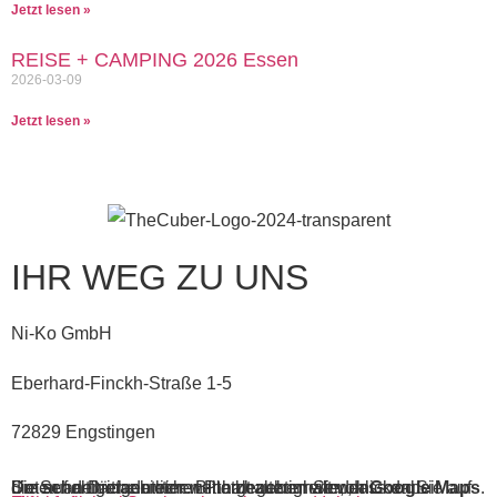
Jetzt lesen »
REISE + CAMPING 2026 Essen
2026-03-09
Jetzt lesen »
IHR WEG ZU UNS
Ni-Ko GmbH
Eberhard-Finckh-Straße 1-5
72829 Engstingen
Sie sehen gerade einen Platzhalterinhalt von
. Um auf den eigentlichen Inhalt zuzugreifen, klicken Sie auf die Schaltfläche unten. Bitte beachten Sie, dass dabei Daten an Drittanbieter weitergegeben werden.
Google Maps