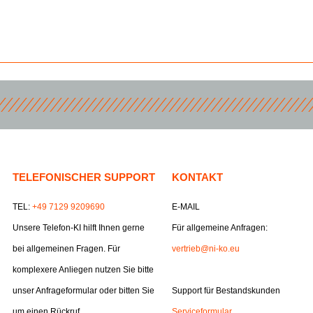
TELEFONISCHER SUPPORT
KONTAKT
TEL:
+49 7129 9209690
E-MAIL
Unsere Telefon-KI hilft Ihnen gerne
Für allgemeine Anfragen:
bei allgemeinen Fragen. Für
vertrieb@ni-ko.eu
komplexere Anliegen nutzen Sie bitte
unser Anfrageformular oder bitten Sie
Support für Bestandskunden
um einen Rückruf.
Serviceformular.