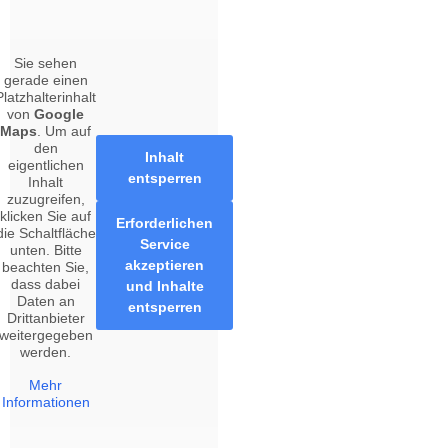
Sie sehen
gerade einen
Platzhalterinhalt
von
Google
Maps
. Um auf
den
Inhalt
eigentlichen
entsperren
Inhalt
zuzugreifen,
klicken Sie auf
Erforderlichen
die Schaltfläche
Service
unten. Bitte
akzeptieren
beachten Sie,
dass dabei
und Inhalte
Daten an
entsperren
Drittanbieter
weitergegeben
werden.
Mehr
Informationen