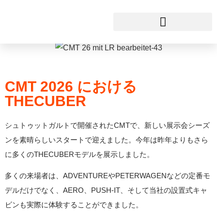
CMT 2026
これが私たちだ
CMT 2026 における
THECUBER
シュトゥットガルトで開催されたCMTで、新しい展示会シーズ
ンを素晴らしいスタートで迎えました。今年は昨年よりもさら
に多くのTHECUBERモデルを展示しました。
多くの来場者は、ADVENTUREやPETERWAGENなどの定番モ
デルだけでなく、AERO、PUSH-IT、そして当社の設置式キャ
ビンも実際に体験することができました。