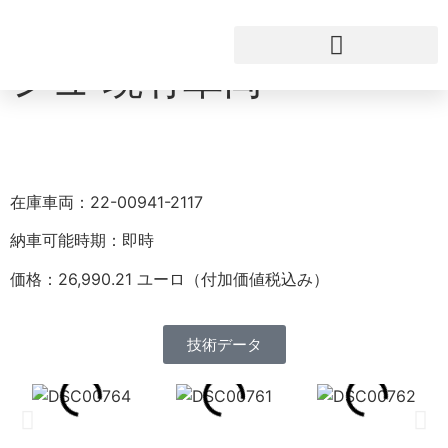
ピーターワゴン・ヒル
シュ 現有車両
これが私たちだ
在庫車両：22-00941-2117
納車可能時期：即時
価格：26,990.21 ユーロ（付加価値税込み）
技術データ