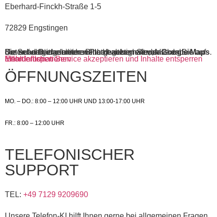
Eberhard-Finckh-Straße 1-5
72829 Engstingen
Sie sehen gerade einen Platzhalterinhalt von
. Um auf den eigentlichen Inhalt zuzugreifen, klicken Sie auf die Schaltfläche unten. Bitte beachten Sie, dass dabei Daten an Drittanbieter weitergegeben werden.
Google Maps
Mehr Informationen
Inhalt entsperren
Erforderlichen Service akzeptieren und Inhalte entsperren
ÖFFNUNGSZEITEN
MO. – DO.: 8:00 – 12:00 UHR UND 13:00-17:00 UHR
FR.: 8:00 – 12:00 UHR
TELEFONISCHER
SUPPORT
TEL:
+49 7129 9209690
Unsere Telefon-KI hilft Ihnen gerne bei allgemeinen Fragen.