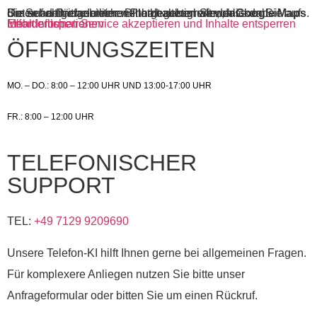
Sie sehen gerade einen Platzhalterinhalt von
. Um auf den eigentlichen Inhalt zuzugreifen, klicken Sie auf die Schaltfläche unten. Bitte beachten Sie, dass dabei Daten an Drittanbieter weitergegeben werden.
Google Maps
Mehr Informationen
Inhalt entsperren
Erforderlichen Service akzeptieren und Inhalte entsperren
ÖFFNUNGSZEITEN
MO. – DO.: 8:00 – 12:00 UHR UND 13:00-17:00 UHR
FR.: 8:00 – 12:00 UHR
TELEFONISCHER
SUPPORT
TEL:
+49 7129 9209690
Unsere Telefon-KI hilft Ihnen gerne bei allgemeinen Fragen.
Für komplexere Anliegen nutzen Sie bitte unser
Anfrageformular oder bitten Sie um einen Rückruf.