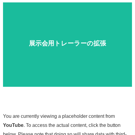
詳細
展示会用トレーラーの拡張
You are currently viewing a placeholder content from
YouTube
. To access the actual content, click the button
below. Please note that doing so will share data with third-