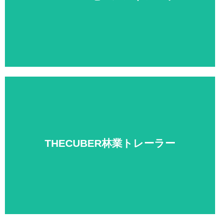
興味ある？
続ける
詳細はこちら。
THECUBER林業トレーラー
興味ある？